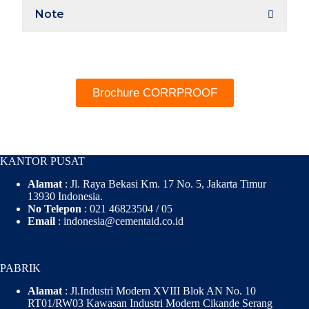
Note
Brochure CORRPROOF
KANTOR PUSAT
Alamat
: Jl. Raya Bekasi Km. 17 No. 5, Jakarta Timur
13930 Indonesia.
No Telepon
: 021 46823504 / 05
Email
: indonesia@cementaid.co.id
PABRIK
Alamat
: Jl.Industri Modern XVIII Blok AN No. 10
RT01/RW03 Kawasan Industri Modern Cikande Serang